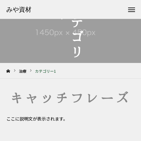
1
カ
テ
ゴ
リ
ー
みや資材
みや資材
お問い合わせ
Facebook
サービス案内
下野土砂センター
治療
カテゴリー1
会社案内
お知らせ
キャッチフレーズ
フリーダイヤル 0120-971-119
ここに説明文が表示されます。