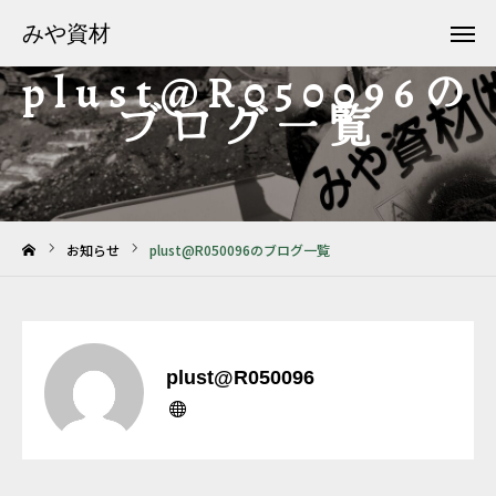
みや資材
みや資材
plust@R050096の
お問い合わせ
Facebook
ブログ一覧
サービス案内
下野土砂センター
お知らせ
plust@R050096のブログ一覧
会社案内
お知らせ
フリーダイヤル 0120-971-119
plust@R050096